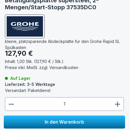
Betätigungsplatte supersteel, 2-
Mengen/Start-Stopp 37535DC0
kleine, platzsparende Abdeckplatte für den Grohe Rapid SL
Spülkasten
Regulärer Preis:
127,90 €
Inhalt:
1,00 Stk. (127,90 € / Stk.)
Preise inkl. MwSt. zzgl.
Versandkosten
Auf Lager
Lieferzeit: 3-5 Werktage
Versandart: Paketdienst
zentheme.component.product.quantitySelect.lege
In den Warenkorb