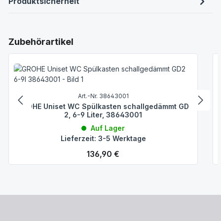
Produktsicherheit
Produktgalerie überspringen
Zubehörartikel
Art.-Nr. 38643001
GROHE Uniset WC Spülkasten schallgedämmt GD
2, 6-9 Liter, 38643001
Auf Lager
Lieferzeit: 3-5 Werktage
Regulärer Preis:
136,90 €