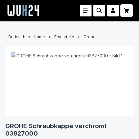
Zum Hauptinhalt springen
Waren
Du bist hier:
Home
Ersatzteile
Grohe
Bildergalerie überspringen
GROHE Schraubkappe verchromt
03827000