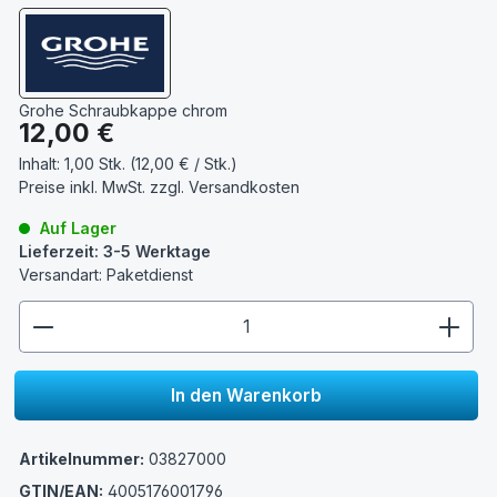
Grohe Schraubkappe chrom
Regulärer Preis:
12,00 €
Inhalt:
1,00 Stk. (12,00 € / Stk.)
Preise inkl. MwSt. zzgl.
Versandkosten
Auf Lager
Lieferzeit: 3-5 Werktage
Versandart: Paketdienst
zentheme.component.product.quantitySelect.lege
In den Warenkorb
Artikelnummer:
03827000
GTIN/EAN:
4005176001796