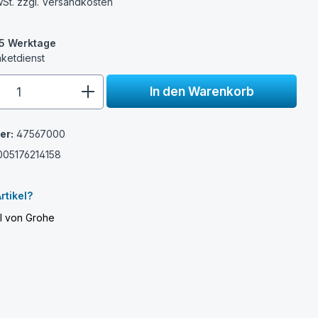
wSt. zzgl.
Versandkosten
3-5 Werktage
aketdienst
e.component.product.quantitySelect.
In den Warenkorb
er:
47567000
005176214158
e
rtikel?
el von Grohe