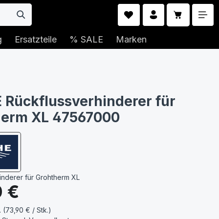
Warenkorb 
g
Ersatzteile
% SALE
Marken
Rückflussverhinderer für
herm XL 47567000
inderer für Grohtherm XL
s:
0 €
. (73,90 € / Stk.)