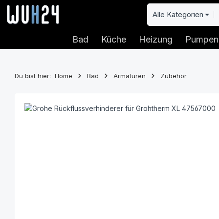
 Hauptinhalt springen
Zur Suche springen
Zur Hauptnavigation springen
Alle Kategorien
Bad
Küche
Heizung
Pumpen
Du bist hier:
Home
Bad
Armaturen
Zubehör
Bildergalerie überspringen