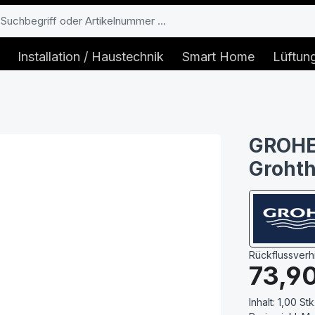
Installation / Haustechnik
Smart Home
Lüftun
GROHE 
Groht
Rückflussverh
Regulärer Prei
73,9
Inhalt:
1,00 Stk