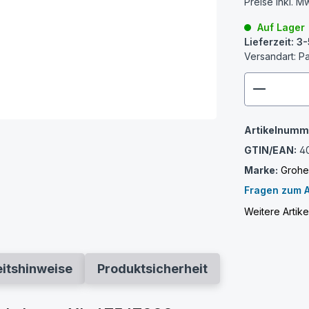
Preise inkl. M
Auf Lager
Lieferzeit: 
Versandart: P
zenthem
Artikelnumm
GTIN/EAN:
4
Marke:
Groh
Fragen zum A
Weitere Artik
eitshinweise
Produktsicherheit