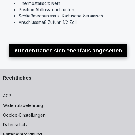
Thermostatisch: Nein
Position Abfluss: nach unten
Schließmechanismus: Kartusche keramisch
Anschlussmaß Zufuhr: 1/2 Zoll
Mit Auslauf: Nein
Material Hahn: Messing
Mittenabstand: 150 mm
Nenninnendurchmesser Auslass: 1/2 Zoll
Kunden haben sich ebenfalls angesehen
Wassersparposition: Ja
Mit Umstelleinheit: Nein
Oberflächenbehandlung: poliert
Geräuschklasse entspricht DIN-52 218: Gruppe I,<= 20 dB(
Rechtliches
Marke: Grohe
Modell: Eurosmart
Artikelnummer: 33555002
AGB
Lieferumfang siehe Produktabbildung
Widerrufsbelehrung
Cookie-Einstellungen
Datenschutz
Batterieverordnung