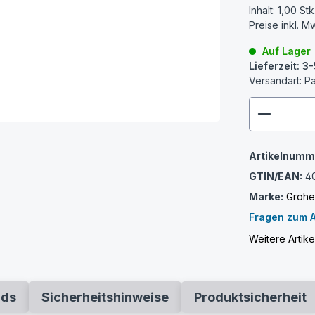
Inhalt:
1,00 Stk
Preise inkl. M
Auf Lager
Lieferzeit: 
Versandart: P
zenthem
Artikelnumm
GTIN/EAN:
4
Marke:
Groh
Fragen zum A
Weitere Artik
ads
Sicherheitshinweise
Produktsicherheit