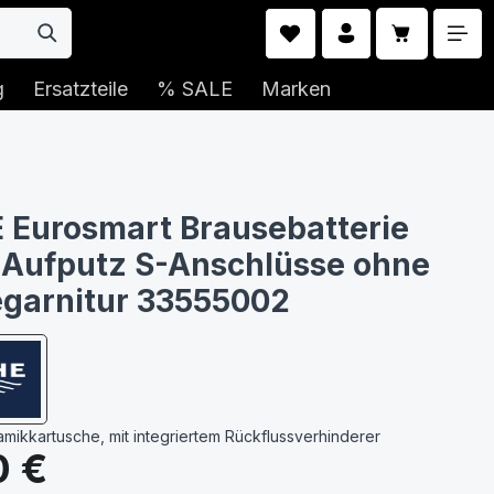
Warenkorb 
g
Ersatzteile
% SALE
Marken
Eurosmart Brausebatterie
Aufputz S-Anschlüsse ohne
garnitur 33555002
amikkartusche, mit integriertem Rückflussverhinderer
s:
0 €