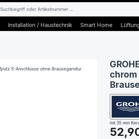
Installation / Haustechnik
Smart Home
Lüftun
GROHE 
chrom 
Brause
mit 35 mm Ker
Regulärer Prei
52,9