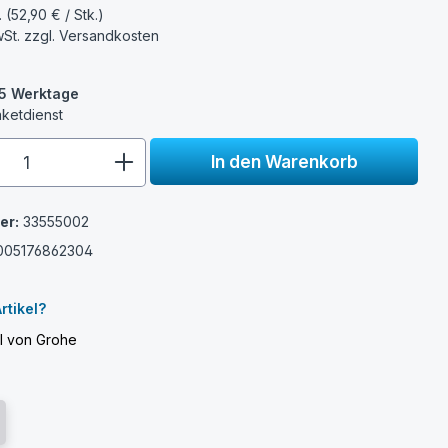
. (52,90 € / Stk.)
wSt. zzgl.
Versandkosten
3-5 Werktage
aketdienst
e.component.product.quantitySelect.
In den Warenkorb
er:
33555002
005176862304
e
rtikel?
el von Grohe