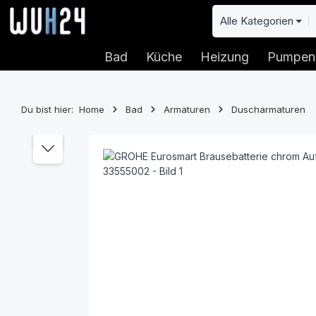
 Hauptinhalt springen
Zur Suche springen
Zur Hauptnavigation springen
Alle Kategorien
Bad
Küche
Heizung
Pumpen
Du bist hier:
Home
Bad
Armaturen
Duscharmaturen
Bildergalerie überspringen