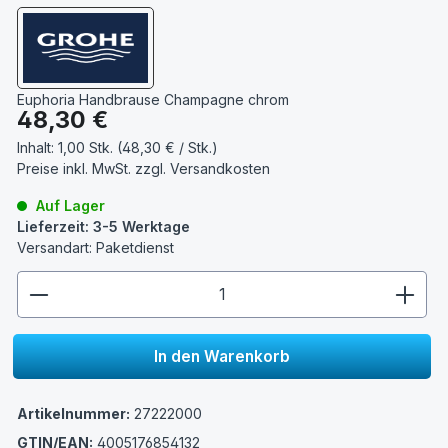
Euphoria Handbrause Champagne chrom
Regulärer Preis:
48,30 €
Inhalt:
1,00 Stk. (48,30 € / Stk.)
Preise inkl. MwSt. zzgl.
Versandkosten
Auf Lager
Lieferzeit: 3-5 Werktage
Versandart: Paketdienst
zentheme.component.product.quantitySelect.lege
In den Warenkorb
Artikelnummer:
27222000
GTIN/EAN:
4005176854132