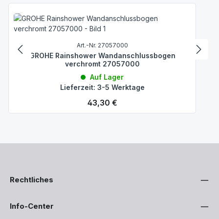
Art.-Nr. 27057000
GROHE Rainshower Wandanschlussbogen
verchromt 27057000
Auf Lager
Lieferzeit: 3-5 Werktage
Regulärer Preis:
43,30 €
Rechtliches
Info-Center