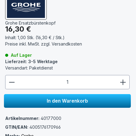
Grohe Ersatzbürstenkopf
Regulärer Preis:
16,30 €
Inhalt:
1,00 Stk. (16,30 € / Stk.)
Preise inkl. MwSt. zzgl.
Versandkosten
Auf Lager
Lieferzeit: 3-5 Werktage
Versandart: Paketdienst
zentheme.component.product.quantitySelect.lege
In den Warenkorb
Artikelnummer:
40177000
GTIN/EAN:
4005176170966
Marke:
Grohe