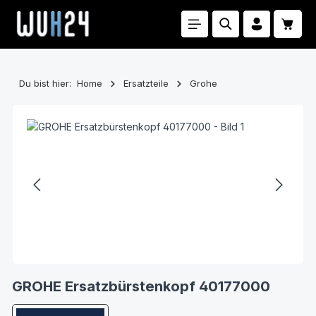
Zum Hauptinhalt springen
Waren
Du bist hier:
Home
Ersatzteile
Grohe
Bildergalerie überspringen
GROHE Ersatzbürstenkopf 40177000