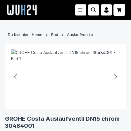
Zum Hauptinhalt springen
Waren
Du bist hier:
Home
Bad
Auslaufventile
Bildergalerie überspringen
GROHE Costa Auslaufventil DN15 chrom
30484001