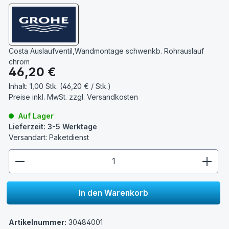
Costa Auslaufventil,Wandmontage schwenkb. Rohrauslauf
chrom
Regulärer Preis:
46,20 €
Inhalt:
1,00 Stk. (46,20 € / Stk.)
Preise inkl. MwSt. zzgl.
Versandkosten
Auf Lager
Lieferzeit: 3-5 Werktage
Versandart: Paketdienst
zentheme.component.product.quantitySelect.lege
In den Warenkorb
Artikelnummer:
30484001