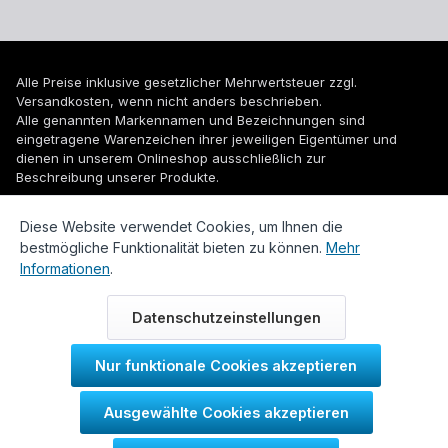
Alle Preise inklusive gesetzlicher Mehrwertsteuer zzgl.
Versandkosten
, wenn nicht anders beschrieben.
Alle genannten Markennamen und Bezeichnungen sind
eingetragene Warenzeichen ihrer jeweiligen Eigentümer und
dienen in unserem Onlineshop ausschließlich zur
Beschreibung unserer Produkte.
© 2026 WUH24.de - Weigel und Unger Heizungs- und
Diese Website verwendet Cookies, um Ihnen die
Sanitärtechnik GmbH
bestmögliche Funktionalität bieten zu können.
Mehr
Informationen
.
Datenschutzeinstellungen
Nur funktionale Cookies akzeptieren
Durch IT-Recht Kanzlei
Ausgewählte Cookies akzeptieren
Kundenmeinung: