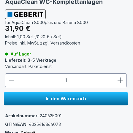
AquaClean WC-Komplettanlagen
für AquaClean 8000plus und Balena 8000
Regulärer Preis:
31,90 €
Inhalt:
1,00 Set (31,90 € / Set)
Preise inkl. MwSt. zzgl.
Versandkosten
Auf Lager
Lieferzeit: 3-5 Werktage
Versandart: Paketdienst
zentheme.component.product.quantitySelect.lege
In den Warenkorb
Artikelnummer:
240625001
GTIN/EAN:
4025416864073
Marke:
Geberit