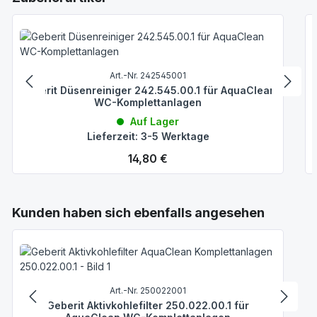
Art.-Nr. 242545001
Geberit Düsenreiniger 242.545.00.1 für AquaClean
WC-Komplettanlagen
Auf Lager
Lieferzeit: 3-5 Werktage
Regulärer Preis:
14,80 €
Produktgalerie überspringen
Kunden haben sich ebenfalls angesehen
Art.-Nr. 250022001
Geberit Aktivkohlefilter 250.022.00.1 für