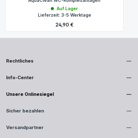
AquaClean WC-Komplettanlagen
Auf Lager
Lieferzeit: 3-5 Werktage
Regulärer Preis:
24,90 €
Rechtliches
Info-Center
Unsere Onlinesiegel
Sicher bezahlen
Versandpartner