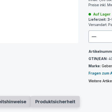
Preise inkl. M
Auf Lager
Lieferzeit: 
Versandart: P
zenthem
Artikelnumm
GTIN/EAN:
4
Marke:
Geber
Fragen zum A
Weitere Artike
eitshinweise
Produktsicherheit