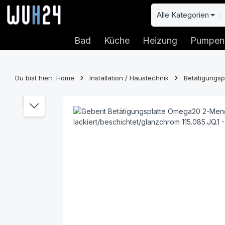
 Hauptinhalt springen
Zur Suche springen
Zur Hauptnavigation springen
Alle Kategorien
Bad
Küche
Heizung
Pumpen
Du bist hier:
Home
Installation / Haustechnik
Betätigungsp
Bildergalerie überspringen