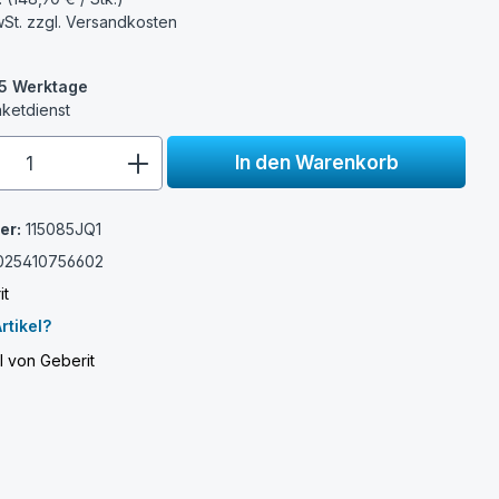
wSt. zzgl.
Versandkosten
3-5 Werktage
aketdienst
e.component.product.quantitySelect.
In den Warenkorb
er:
115085JQ1
025410756602
it
rtikel?
l von Geberit