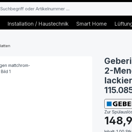
Installation / Haustechnik
Smart Home
Lüftun
latten
Geberi
2-Men
lackie
115.085
Zur Spülauslö
Regulärer Prei
148,
Inhalt:
1,00 Stk