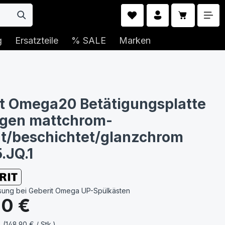
Warenkorb 
g
Ersatzteile
% SALE
Marken
t Omega20 Betätigungsplatte
gen mattchrom-
rt/beschichtet/glanzchrom
.JQ.1
sung bei Geberit Omega UP-Spülkästen
s:
90 €
. (148,90 € / Stk.)