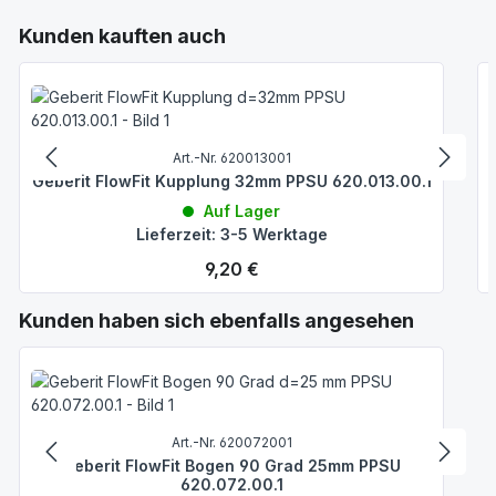
Produktgalerie überspringen
Kunden kauften auch
Art.-Nr. 620013001
Geberit FlowFit Kupplung 32mm PPSU 620.013.00.1
Auf Lager
Lieferzeit: 3-5 Werktage
Regulärer Preis:
9,20 €
Produktgalerie überspringen
Kunden haben sich ebenfalls angesehen
Art.-Nr. 620072001
Geberit FlowFit Bogen 90 Grad 25mm PPSU
620.072.00.1