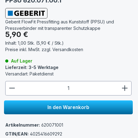
PPSU 620.071.00.1
Geberit FlowFit Pressfitting aus Kunststoff (PPSU) und
Pressverbinder mit transparenter Schutzkappe
Regulärer Preis:
5,90 €
Inhalt:
1,00 Stk. (5,90 € / Stk.)
Preise inkl. MwSt. zzgl.
Versandkosten
Auf Lager
Lieferzeit: 3-5 Werktage
Versandart: Paketdienst
zentheme.component.product.quantitySelect.lege
In den Warenkorb
Artikelnummer:
620071001
GTIN/EAN:
4025416609292