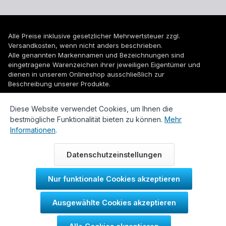
Alle Preise inklusive gesetzlicher Mehrwertsteuer zzgl.
Versandkosten
, wenn nicht anders beschrieben.
Alle genannten Markennamen und Bezeichnungen sind
eingetragene Warenzeichen ihrer jeweiligen Eigentümer und
dienen in unserem Onlineshop ausschließlich zur
Beschreibung unserer Produkte.
© 2026 WUH24.de - Weigel und Unger Heizungs- und
Diese Website verwendet Cookies, um Ihnen die
Sanitärtechnik GmbH
bestmögliche Funktionalität bieten zu können.
Mehr
Informationen
.
Datenschutzeinstellungen
Nur funktionale Cookies akzeptieren
Durch IT-Recht Kanzlei
Ausgewählte Cookies akzeptieren
Kundenmeinung: