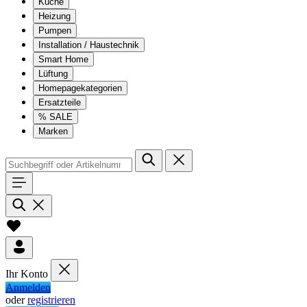
Küche
Heizung
Pumpen
Installation / Haustechnik
Smart Home
Lüftung
Homepagekategorien
Ersatzteile
% SALE
Marken
Ihr Konto
Anmelden
oder
registrieren