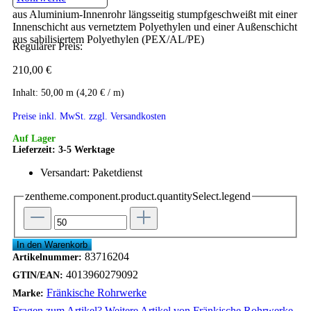
aus Aluminium-Innenrohr längsseitig stumpfgeschweißt mit einer
Innenschicht aus vernetztem Polyethylen und einer Außenschicht
aus sabilisiertem Polyethylen (PEX/AL/PE)
Regulärer Preis:
210,00 €
Inhalt:
50,00 m (4,20 € / m)
Preise inkl. MwSt. zzgl.
Versandkosten
Auf Lager
Lieferzeit: 3-5 Werktage
Versandart: Paketdienst
zentheme.component.product.quantitySelect.legend
In den Warenkorb
83716204
Artikelnummer:
4013960279092
GTIN/EAN:
Fränkische Rohrwerke
Marke:
Fragen zum Artikel?
Weitere Artikel von Fränkische Rohrwerke