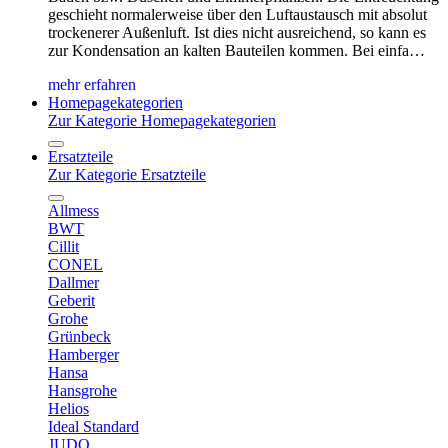
geschieht normalerweise über den Luftaustausch mit absolut
trockenerer Außenluft. Ist dies nicht ausreichend, so kann es
zur Kondensation an kalten Bauteilen kommen. Bei einfa…
mehr erfahren
Homepagekategorien
Zur Kategorie Homepagekategorien
Ersatzteile
Zur Kategorie Ersatzteile
Allmess
BWT
Cillit
CONEL
Dallmer
Geberit
Grohe
Grünbeck
Hamberger
Hansa
Hansgrohe
Helios
Ideal Standard
JUDO