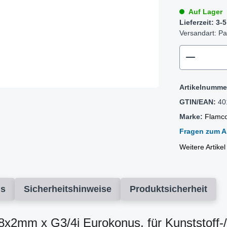
Auf Lager
Lieferzeit: 3
Versandart: Pa
zentheme
Artikelnumme
GTIN/EAN:
40
Marke:
Flamc
Fragen zum Ar
Weitere Artike
ds
Sicherheitshinweise
Produktsicherheit
2mm x G3/4i Eurokonus, für Kunststoff-/