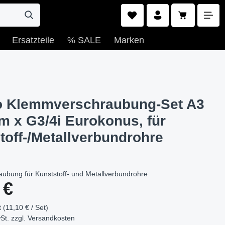
Warenkorb e
Ersatzteile
% SALE
Marken
o Klemmverschraubung-Set A3
 x G3/4i Eurokonus, für
toff-/Metallverbundrohre
ubung für Kunststoff- und Metallverbundrohre
s:
 €
 (11,10 € / Set)
St. zzgl.
Versandkosten