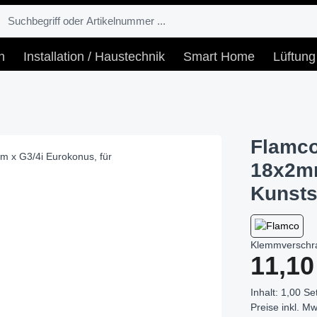
n
Installation / Haustechnik
Smart Home
Lüftung
Flamc
18x2mm
Kunsts
Klemmverschra
Regulärer Prei
11,10
Inhalt:
1,00 Set
Preise inkl. Mw