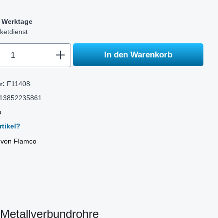
-5 Werktage
ketdienst
.component.product.quantitySelect.legen
In den Warenkorb
r:
F11408
13852235861
o
tikel?
l von Flamco
Metallverbundrohre