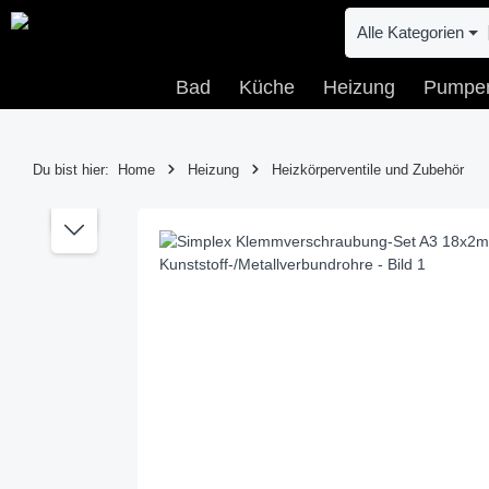
 Hauptinhalt springen
Zur Suche springen
Zur Hauptnavigation springen
Alle Kategorien
Bad
Küche
Heizung
Pumpe
Du bist hier:
Home
Heizung
Heizkörperventile und Zubehör
Bildergalerie überspringen