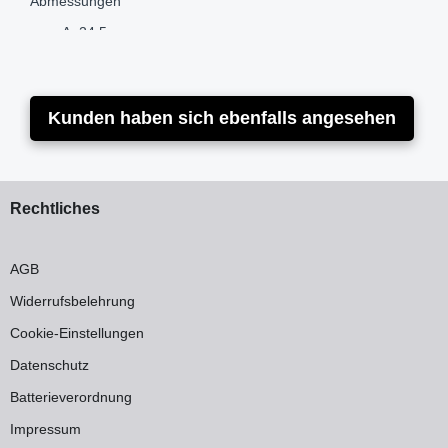
Abmessungen
A: 24,5 mm
B: 34,0 mm
D: 18 x 2,0 mm
E: G 3/4" F
Kunden haben sich ebenfalls angesehen
F (SW): 30 mm
Marke: Flamco
Modell: Simplex
Artikelnummer: F11408
Rechtliches
AGB
Widerrufsbelehrung
Cookie-Einstellungen
Datenschutz
Batterieverordnung
Impressum