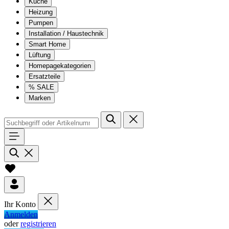
Küche
Heizung
Pumpen
Installation / Haustechnik
Smart Home
Lüftung
Homepagekategorien
Ersatzteile
% SALE
Marken
Ihr Konto
Anmelden
oder
registrieren