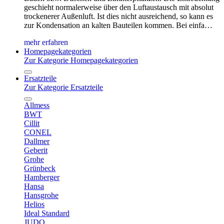
geschieht normalerweise über den Luftaustausch mit absolut
trockenerer Außenluft. Ist dies nicht ausreichend, so kann es
zur Kondensation an kalten Bauteilen kommen. Bei einfa…
mehr erfahren
Homepagekategorien
Zur Kategorie Homepagekategorien
Ersatzteile
Zur Kategorie Ersatzteile
Allmess
BWT
Cillit
CONEL
Dallmer
Geberit
Grohe
Grünbeck
Hamberger
Hansa
Hansgrohe
Helios
Ideal Standard
JUDO