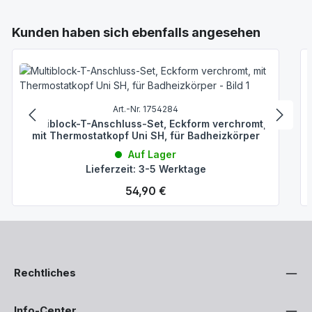
Produktgalerie überspringen
Kunden haben sich ebenfalls angesehen
Art.-Nr. 1754284
Multiblock-T-Anschluss-Set, Eckform verchromt,
mit Thermostatkopf Uni SH, für Badheizkörper
Auf Lager
Lieferzeit: 3-5 Werktage
Regulärer Preis:
54,90 €
Rechtliches
Info-Center