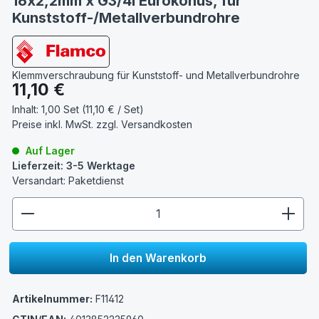
16x2,2mm x G3/4i Eurokonus, für
Kunststoff-/Metallverbundrohre
Klemmverschraubung für Kunststoff- und Metallverbundrohre
Regulärer Preis:
11,10 €
Inhalt:
1,00 Set (11,10 € / Set)
Preise inkl. MwSt. zzgl.
Versandkosten
Auf Lager
Lieferzeit: 3-5 Werktage
Versandart: Paketdienst
zentheme.component.product.quantitySelect.lege
In den Warenkorb
Artikelnummer:
F11412