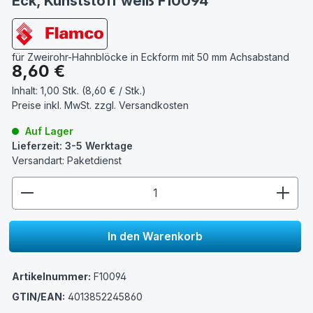
Eck, Kunststoff weiß F10094
für Zweirohr-Hahnblöcke in Eckform mit 50 mm Achsabstand
Regulärer Preis:
8,60 €
Inhalt:
1,00 Stk. (8,60 € / Stk.)
Preise inkl. MwSt. zzgl.
Versandkosten
Auf Lager
Lieferzeit: 3-5 Werktage
Versandart: Paketdienst
zentheme.component.product.quantitySelect.lege
In den Warenkorb
Artikelnummer:
F10094
GTIN/EAN:
4013852245860