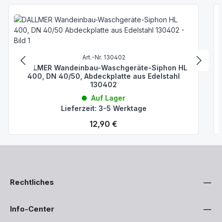
Art.-Nr. 130402
DALLMER Wandeinbau-Waschgeräte-Siphon HL
400, DN 40/50, Abdeckplatte aus Edelstahl
130402
Auf Lager
Lieferzeit: 3-5 Werktage
Regulärer Preis:
12,90 €
Rechtliches
Info-Center