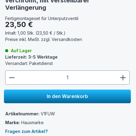
verchromt, mit verstellbarer
Verlängerung
Fertigmontageset für Unterputzventil
Regulärer Preis:
23,50 €
Inhalt:
1,00 Stk. (23,50 € / Stk.)
Preise inkl. MwSt. zzgl.
Versandkosten
Auf Lager
Lieferzeit: 3-5 Werktage
Versandart: Paketdienst
zentheme.component.product.quantitySelect.lege
In den Warenkorb
Artikelnummer:
V1FUW
Marke:
Hausmarke
Fragen zum Artikel?