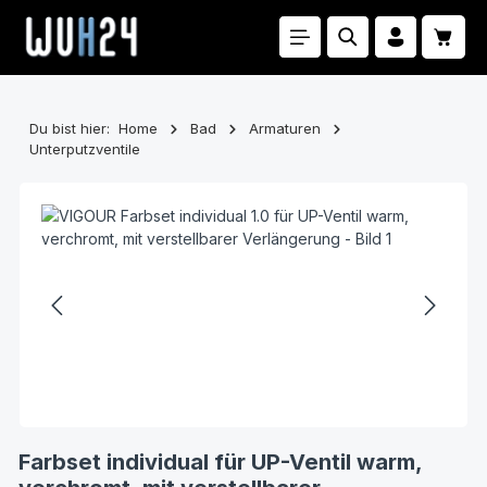
Zum Hauptinhalt springen
Waren
Du bist hier:
Home
Bad
Armaturen
Unterputzventile
Bildergalerie überspringen
Farbset individual für UP-Ventil warm,