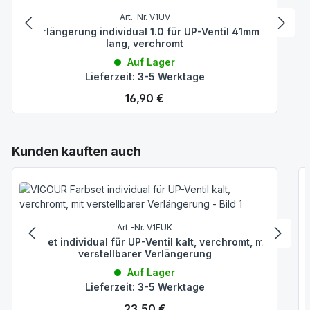
Art.-Nr. V1UV
Verlängerung individual 1.0 für UP-Ventil 41mm
lang, verchromt
Auf Lager
Lieferzeit: 3-5 Werktage
Regulärer Preis:
16,90 €
Produktgalerie überspringen
Kunden kauften auch
Art.-Nr. V1FUK
Farbset individual für UP-Ventil kalt, verchromt, mit
verstellbarer Verlängerung
Auf Lager
Lieferzeit: 3-5 Werktage
Regulärer Preis:
23,50 €