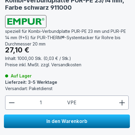
Kombi-Verbundplatte PUR-PE 23/14 mm,
Farbe schwarz 911000
speziell für Kombi-Verbundplatte PUR-PE 23 mm und PUR-PE
14 mm (9+5) für PUR-THERM®-Systemtacker für Rohre bis
Durchmesser 20 mm
Regulärer Preis:
27,10 €
Inhalt:
1000,00 Stk. (0,03 € / Stk.)
Preise inkl. MwSt. zzgl.
Versandkosten
Auf Lager
Lieferzeit: 3-5 Werktage
Versandart: Paketdienst
zentheme.component.product.quantitySelect.lege
VPE
In den Warenkorb