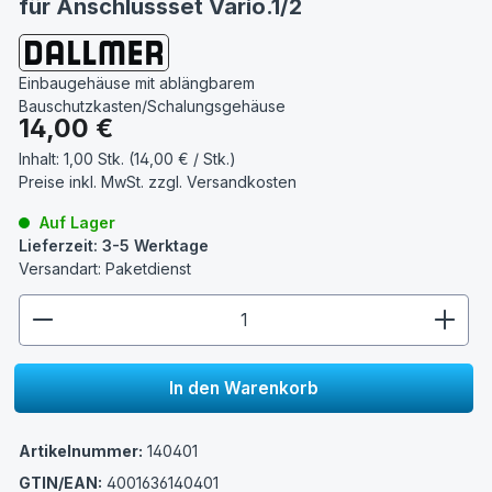
für Anschlussset Vario.1/2
Einbaugehäuse mit ablängbarem
Bauschutzkasten/Schalungsgehäuse
Regulärer Preis:
14,00 €
Inhalt:
1,00 Stk. (14,00 € / Stk.)
Preise inkl. MwSt. zzgl.
Versandkosten
Auf Lager
Lieferzeit: 3-5 Werktage
Versandart: Paketdienst
zentheme.component.product.quantitySelect.lege
In den Warenkorb
Artikelnummer:
140401
GTIN/EAN:
4001636140401