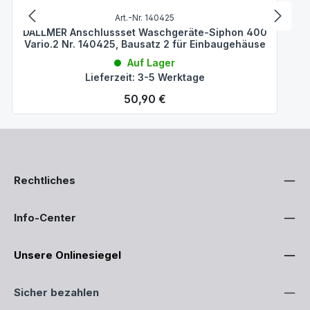
Art.-Nr. 140425
DALLMER Anschlussset Waschgeräte-Siphon 400
Vario.2 Nr. 140425, Bausatz 2 für Einbaugehäuse
Auf Lager
Lieferzeit: 3-5 Werktage
Regulärer Preis:
50,90 €
Rechtliches
Info-Center
Unsere Onlinesiegel
Sicher bezahlen