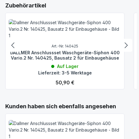
Produktgalerie überspringen
Zubehörartikel
Art.-Nr. 140425
DALLMER Anschlussset Waschgeräte-Siphon 400
Vario.2 Nr. 140425, Bausatz 2 für Einbaugehäuse
Auf Lager
Lieferzeit: 3-5 Werktage
Regulärer Preis:
50,90 €
Produktgalerie überspringen
Kunden haben sich ebenfalls angesehen