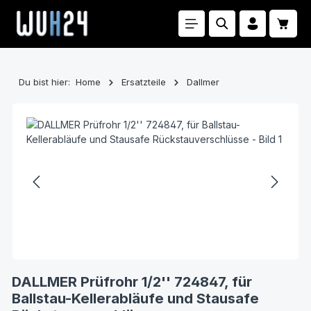
Zum Hauptinhalt springen
Waren
Du bist hier:
Home
Ersatzteile
Dallmer
Bildergalerie überspringen
DALLMER Prüfrohr 1/2'' 724847, für
Ballstau-Kellerabläufe und Stausafe