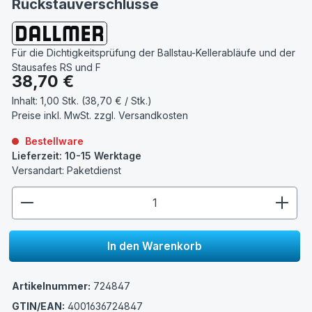
Rückstauverschlüsse
Für die Dichtigkeitsprüfung der Ballstau-Kellerabläufe und der
Stausafes RS und F
Regulärer Preis:
38,70 €
Inhalt:
1,00 Stk. (38,70 € / Stk.)
Preise inkl. MwSt. zzgl.
Versandkosten
Bestellware
Lieferzeit: 10-15 Werktage
Versandart: Paketdienst
zentheme.component.product.quantitySelect.lege
In den Warenkorb
Artikelnummer:
724847
GTIN/EAN:
4001636724847