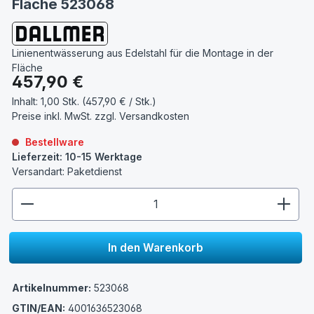
Fläche 523068
Linienentwässerung aus Edelstahl für die Montage in der
Fläche
Regulärer Preis:
457,90 €
Inhalt:
1,00 Stk. (457,90 € / Stk.)
Preise inkl. MwSt. zzgl.
Versandkosten
Bestellware
Lieferzeit: 10-15 Werktage
Versandart: Paketdienst
zentheme.component.product.quantitySelect.lege
In den Warenkorb
Artikelnummer:
523068
GTIN/EAN:
4001636523068