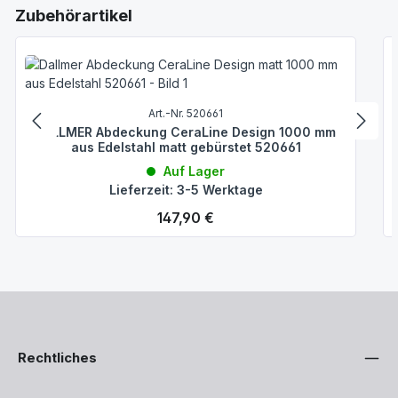
Produktgalerie überspringen
Zubehörartikel
Art.-Nr. 520661
DALLMER Abdeckung CeraLine Design 1000 mm
aus Edelstahl matt gebürstet 520661
Auf Lager
Lieferzeit: 3-5 Werktage
Regulärer Preis:
147,90 €
Rechtliches