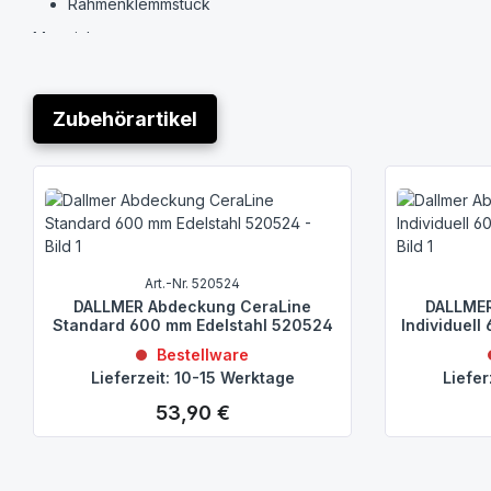
Rahmenklemmstück
Material:
Rinnenkörper Edelstahl 1.4301, Ablaufkörper Polypropylen
Zubehörartikel
Produktgalerie überspringen
Art.-Nr. 520524
DALLMER Abdeckung CeraLine
DALLMER
Standard 600 mm Edelstahl 520524
Individuell
Bestellware
Lieferzeit: 10-15 Werktage
Liefer
53,90 €
Regulärer Preis: