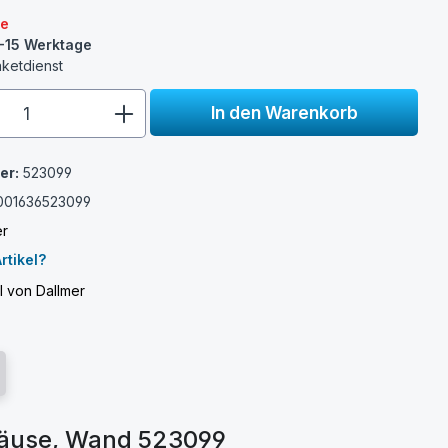
re
0-15 Werktage
aketdienst
e.component.product.quantitySelect.
In den Warenkorb
er:
523099
001636523099
er
rtikel?
l von Dallmer
häuse, Wand 523099