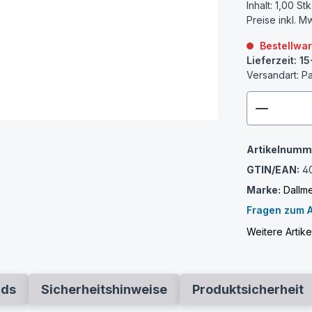
Inhalt:
1,00 Stk
Preise inkl. M
Bestellwa
Lieferzeit: 
Versandart: P
zenthem
Artikelnumm
GTIN/EAN:
4
Marke:
Dallm
Fragen zum A
Weitere Artike
ads
Sicherheitshinweise
Produktsicherheit