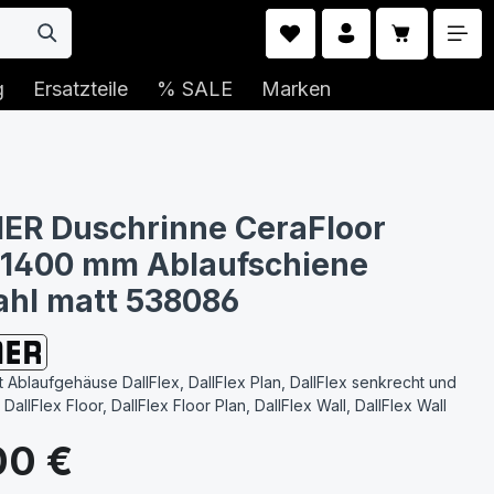
Warenkorb 
g
Ersatzteile
% SALE
Marken
ER Duschrinne CeraFloor
 1400 mm Ablaufschiene
ahl matt 538086
 Ablaufgehäuse DallFlex, DallFlex Plan, DallFlex senkrecht und
allFlex Floor, DallFlex Floor Plan, DallFlex Wall, DallFlex Wall
s:
00 €