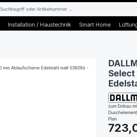
Installation / Haustechnik
Smart Home
Lüftun
DALLM
Select
Edelst
zum Einbau mit
Duschelement D
Plan
Regulärer Prei
723,