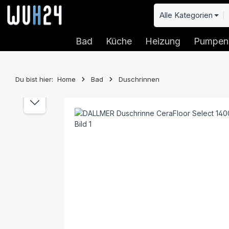
 Hauptinhalt springen
Zur Suche springen
Zur Hauptnavigation springen
Alle Kategorien
Bad
Küche
Heizung
Pumpen
Du bist hier:
Home
Bad
Duschrinnen
Bildergalerie überspringen