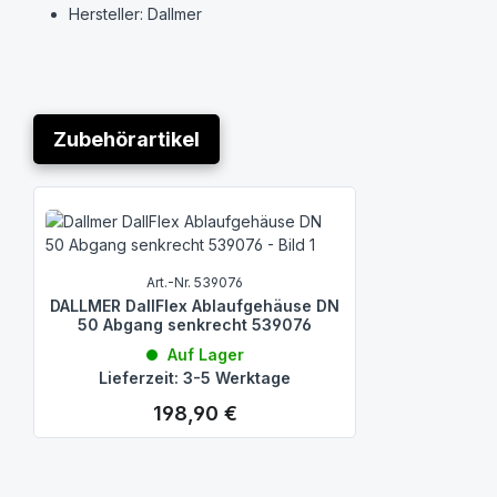
Hersteller: Dallmer
Zubehörartikel
Produktgalerie überspringen
Art.-Nr. 539076
DALLMER DallFlex Ablaufgehäuse DN
50 Abgang senkrecht 539076
Auf Lager
Lieferzeit: 3-5 Werktage
198,90 €
Regulärer Preis: