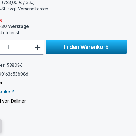
. (723,00 € / Stk.)
wSt. zzgl.
Versandkosten
re
15-30 Werktage
aketdienst
e.component.product.quantitySelect.
In den Warenkorb
er:
538086
001636538086
er
rtikel?
l von Dallmer