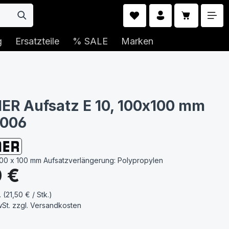
Warenkorb 
g
Ersatzteile
% SALE
Marken
R Aufsatz E 10, 100x100 mm
0006
 100 x 100 mm Aufsatzverlängerung: Polypropylen
s:
0 €
. (21,50 € / Stk.)
wSt. zzgl.
Versandkosten