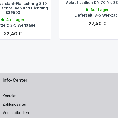
Ablauf seitlich DN 70 Nr. 
elstahl-Flanschring S 10
hlschrauben und Dichtung
Auf Lager
839503
Lieferzeit: 3-5 Werkta
Auf Lager
27,40 €
Regulärer Preis:
rzeit: 3-5 Werktage
22,40 €
Regulärer Preis:
Info-Center
Kontakt
Zahlungsarten
Versandkosten