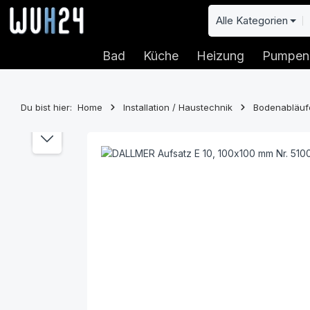
 Hauptinhalt springen
Zur Suche springen
Zur Hauptnavigation springen
Alle Kategorien
Bad
Küche
Heizung
Pumpen
Du bist hier:
Home
Installation / Haustechnik
Bodenabläuf
Bildergalerie überspringen