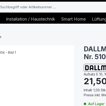
Installation / Haustechnik
Smart Home
Lüftun
e
DALLME
Nr. 51
Aufsatz E 10,
Regulärer Prei
21,5
Inhalt:
1,00 Stk
Preise inkl. M
Auf Lager