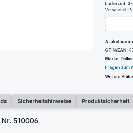
Lieferzeit: 
Versandart: P
zenthem
Artikelnumm
GTIN/EAN:
4
Marke:
Dallm
Fragen zum A
Weitere Artike
ads
Sicherheitshinweise
Produktsicherheit
 Nr. 510006