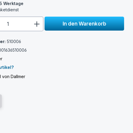
3-5 Werktage
aketdienst
e.component.product.quantitySelect.
In den Warenkorb
er:
510006
001636510006
er
rtikel?
l von Dallmer