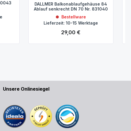
830043
DALLMER Balkonablaufgehäuse 84
Ablauf senkrecht DN 70 Nr. 831040
ge
Bestellware
Lieferzeit: 10-15 Werktage
29,00 €
Regulärer Preis:
Unsere Onlinesiegel