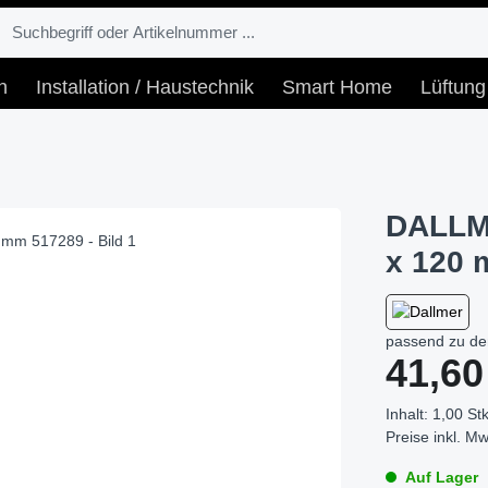
n
Installation / Haustechnik
Smart Home
Lüftung
DALLME
x 120 
passend zu de
Regulärer Prei
41,60
Inhalt:
1,00 Stk
Preise inkl. Mw
Auf Lager