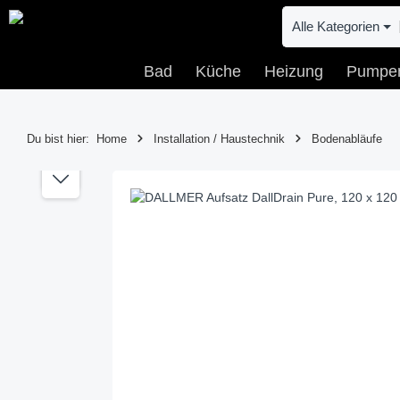
 Hauptinhalt springen
Zur Suche springen
Zur Hauptnavigation springen
Alle Kategorien
Bad
Küche
Heizung
Pumpe
Du bist hier:
Home
Installation / Haustechnik
Bodenabläufe
Bildergalerie überspringen