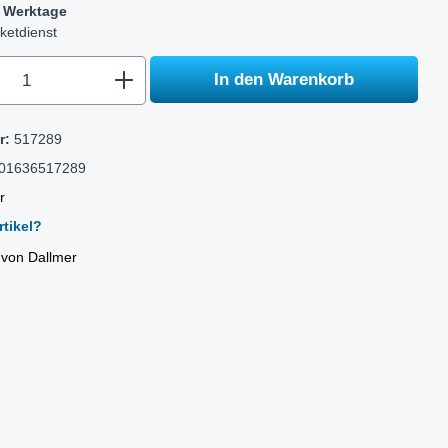
-5 Werktage
ketdienst
.component.product.quantitySelect.legen
In den Warenkorb
r:
517289
01636517289
r
tikel?
l von Dallmer