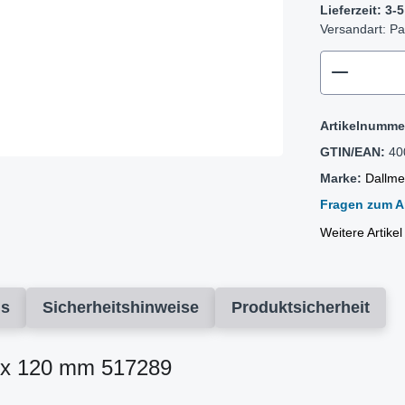
Lieferzeit: 3
Versandart: Pa
zentheme
Artikelnumme
GTIN/EAN:
40
Marke:
Dallme
Fragen zum Ar
Weitere Artike
ds
Sicherheitshinweise
Produktsicherheit
 x 120 mm 517289