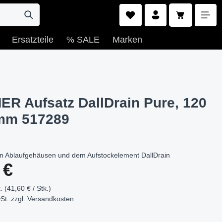
Warenkorb e
Ersatzteile
% SALE
Marken
R Aufsatz DallDrain Pure, 120
mm 517289
n Ablaufgehäusen und dem Aufstockelement DallDrain
s:
 €
. (41,60 € / Stk.)
St. zzgl.
Versandkosten