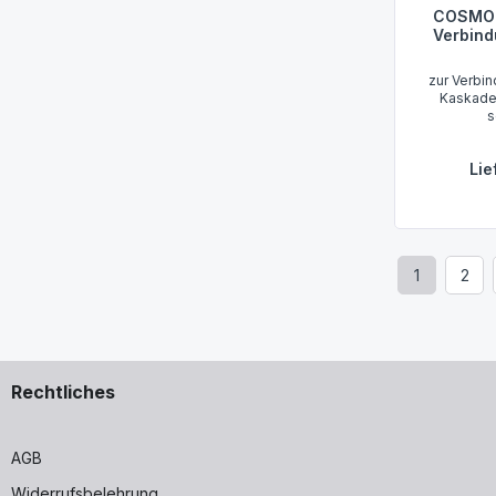
COSMO 
Verbind
zur Verbin
Kaskaden
s
Lie
1
2
Seite
Seit
Rechtliches
AGB
Widerrufsbelehrung