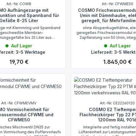
Art.-Nr. COWB
Art.-Nr. CFWME50
O Aufhängezarge mit
COSMO Frischwassermodu
unktion und Spannband für
l/min mit Dämmhaube, ele
Gefäße 8-25 Liter
geregelt, für Mehrfamili
ge mit Klemmring und Spannband
ohne Absperrkugelhähne, ele
r geschweißte Membran-
geregeltes Frischwassermodul m
ungsgefäße bis 25 Liter aus
Zapfleistung von 50 l/min, integr
ernickeltem Stahlblech
formschöne EPP Dämmhaube fü
Auf Lager
Auf Lager
Wärmeverluste
ferzeit: 3-5 Werktage
Lieferzeit: 3-5 Werk
19,70 €
1.845,00 €
Regulärer Preis:
Regulärer Preis:
Art.-Nr. CFWMEVMV
Art.-Nr. CE22260120
O Vormischeinheit für
COSMO E2 Tieftempe
wassermodul CFWME und
Flachheizkörper Typ 22 
CFWME50
1200mm RAL 901
sches Mischventil DN25 zur
Integrierte und fertig installier
en Vormischung des Puffervorlaufs
Lüftereinheit zur Leistungsunte