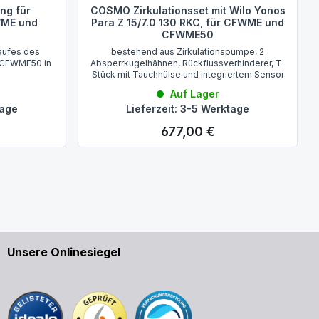
ng für
COSMO Zirkulationsset mit Wilo Yonos
WME und
Para Z 15/7.0 130 RKC, für CFWME und
CFWME50
laufes des
bestehend aus Zirkulationspumpe, 2
 CFWME50 in
Absperrkugelhähnen, Rückflussverhinderer, T-
Stück mit Tauchhülse und integriertem Sensor
Auf Lager
tage
Lieferzeit: 3-5 Werktage
677,00 €
Regulärer Preis:
Unsere Onlinesiegel