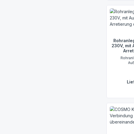
Rohranle
230V, mit
Arre
Rohranl
Au
Lie