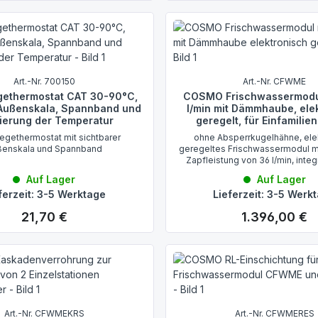
Art.-Nr. 700150
Art.-Nr. CFWME
gethermostat CAT 30-90°C,
COSMO Frischwassermodu
 Außenskala, Spannband und
l/min mit Dämmhaube, ele
tierung der Temperatur
geregelt, für Einfamilie
egethermostat mit sichtbarer
ohne Absperrkugelhähne, ele
ßenskala und Spannband
geregeltes Frischwassermodul m
Zapfleistung von 36 l/min, integr
formschöne EPP Dämmhaube fü
Auf Lager
Auf Lager
Wärmeverluste
ferzeit: 3-5 Werktage
Lieferzeit: 3-5 Werk
21,70 €
1.396,00 €
Regulärer Preis:
Regulärer Preis:
Art.-Nr. CFWMEKRS
Art.-Nr. CFWMERES