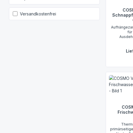
COSM
Filter hinzufügen: Versandkostenfrei
Versandkostenfrei
Schnappf
Aufhängezar
fü
Ausdehn
v
Lie
COSM
Frisch
Thermi
primärseitig