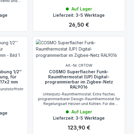
ventil und
Auf Lager
tage
Lieferzeit: 3-5 Werktage
26,50 €
Regulärer Preis:
Art.-Nr. CRTDW
ung 1/2''
COSMO Superflacher Funk-
ung, für
Raumthermostat (UP) Digital-
 17x2 mm
programmierbar im Zigbee-Netz
RAL9016
unststoffrohr
Unterputz-Raumthermostat: Extra flacher,
programmierbarer Design-Raumthermostat für
Regelungsart Heizen und Kühlen. Für die
Erfassung und Regelung der Raumtemperatur.
Auf Lager
tage
Mit vielen zusätzlichen Eigenschaften und
Lieferzeit: 3-5 Werktage
Unterputz-Montage mit minimalem Wand-
:
Überstand
123,90 €
Regulärer Preis: