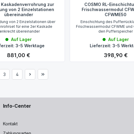
Kaskadenverrohrung zur
COSMO RL-Einschichtu
ung von 2 Einzelstationen
Frischwassermodul CF
übereinander
CFWME50
dung von 2 Einzelstationen über
Einschichtung des Pufferrück
rohrset für eine 2er Kaskade
Frischwassermodul CFWME und
enkrecht übereinander
den Pufferspeicher
Auf Lager
Auf Lager
ferzeit: 3-5 Werktage
Lieferzeit: 3-5 Werk
881,00 €
398,90 €
Regulärer Preis:
Regulärer Preis:
3
4
e
Seite
Seite
Info-Center
Kontakt
Zahlungsarten