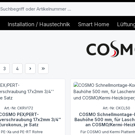
Installation / Haustechnik
Smart Home
Lüftun
3
4
e
Seite
Seite
Art.-Nr. CKRV172
Art.-Nr. CKCL50
COSMO PEX/PERT-
COSMO Schnellmontage-
verschraubung 17x2mm 3/4''
Bauhöhe 500 mm, für Lasc
Eurokonus, je Satz
an COSMO/Kermi-Heiz
r PE-Xa und PE-RT Rohre
Für COSMO und Kermi Platten