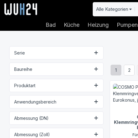
 Hauptinhalt springen
Zur Suche springen
Zur Hauptnavigation springen
Alle Kategorien
Bad
Küche
Heizung
Pumpen
Serie
Baureihe
1
2
Seite
Seit
Produktart
Anwendungsbereich
Abmessung (DN)
Klemmring
Abmessung (Zoll)
Fü