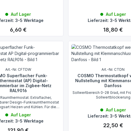
Auf Lager
Auf Lager
ferzeit: 3-5 Werktage
Lieferzeit: 3-5 Werk
6,60 €
18,80 €
Regulärer Preis:
Regulärer Preis:
Art.-Nr. CFTDW
Art.-Nr. CTDN
O Superflacher Funk-
COSMO Thermostatkopf w
hermostat (AP) Digital-
Nullstellung mit Klemmans
mmierbar im Zigbee-Netz
Danfoss
RAL9016
Sollwertbereich 0-28 Grad, mit Fr
Sollwertblockierung
Raumthermostat: Extraflacher,
barer Design-Funkraumthermostat
gsart Heizen und Kühlen. Für die
Auf Lager
nd Regelung der Raumtemperatur.
Auf Lager
Lieferzeit: 3-5 Werk
 zusätzlichen Eigenschaften und
ferzeit: 3-5 Werktage
eraufladbaren Li-Io Akku.
22,50 €
Regulärer Preis:
121,90 €
Regulärer Preis: