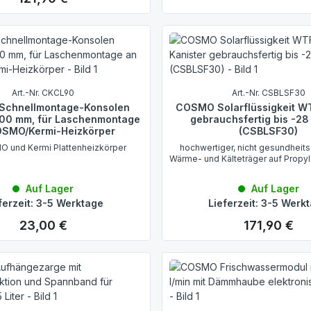
Art.-Nr. CKCL90
Art.-Nr. CSBLSF30
chnellmontage-Konsolen
COSMO Solarflüssigkeit WT
00 mm, für Laschenmontage
gebrauchsfertig bis -28
OSMO/Kermi-Heizkörper
(CSBLSF30)
O und Kermi Plattenheizkörper
hochwertiger, nicht gesundheits
Wärme- und Kälteträger auf Propy
Auf Lager
Auf Lager
ferzeit: 3-5 Werktage
Lieferzeit: 3-5 Werk
23,00 €
171,90 €
Regulärer Preis:
Regulärer Preis: