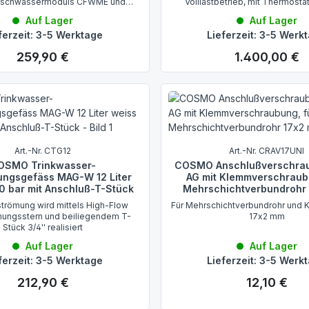
Frischwassermoduls CFWME und
Volllastbetrieb, mit Thermostat
CFWME50
Baustellenkappe
Auf Lager
Auf Lager
ferzeit: 3-5 Werktage
Lieferzeit: 3-5 Werk
259,90 €
1.400,00 €
Regulärer Preis:
Regulärer Preis:
Art.-Nr. CTG12
Art.-Nr. CRAV17UNI
OSMO Trinkwasser-
COSMO Anschlußverschraub
ngsgefäss MAG-W 12 Liter
AG mit Klemmverschraub
0 bar mit Anschluß-T-Stück
Mehrschichtverbundrohr
strömung wird mittels High-Flow
Für Mehrschichtverbundrohr und K
mungsstern und beiliegendem T-
17x2 mm
Stück 3/4'' realisiert
Auf Lager
Auf Lager
ferzeit: 3-5 Werktage
Lieferzeit: 3-5 Werk
212,90 €
12,10 €
Regulärer Preis:
Regulärer Preis