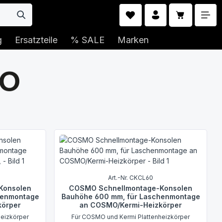
Warenkorb 
g
Ersatzteile
% SALE
Marken
Art.-Nr. CKCL60
Konsolen
COSMO Schnellmontage-Konsolen
henmontage
Bauhöhe 600 mm, für Laschenmontage
körper
an COSMO/Kermi-Heizkörper
heizkörper
Für COSMO und Kermi Plattenheizkörper