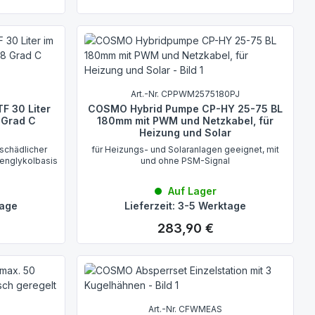
Art.-Nr. CPPWM2575180PJ
F 30 Liter
COSMO Hybrid Pumpe CP-HY 25-75 BL
 Grad C
180mm mit PWM und Netzkabel, für
Heizung und Solar
schädlicher
für Heizungs- und Solaranlagen geeignet, mit
lenglykolbasis
und ohne PSM-Signal
Auf Lager
tage
Lieferzeit: 3-5 Werktage
283,90 €
Regulärer Preis:
Art.-Nr. CFWMEAS