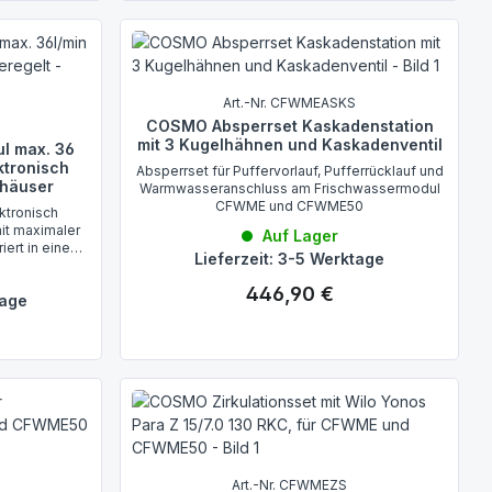
Art.-Nr. CFWMEASKS
COSMO Absperrset Kaskadenstation
mit 3 Kugelhähnen und Kaskadenventil
l max. 36
ktronisch
Absperrset für Puffervorlauf, Pufferrücklauf und
nhäuser
Warmwasseranschluss am Frischwassermodul
CFWME und CFWME50
ktronisch
it maximaler
Auf Lager
iert in eine
Lieferzeit: 3-5 Werktage
r minimale
446,90 €
Regulärer Preis:
tage
Art.-Nr. CFWMEZS