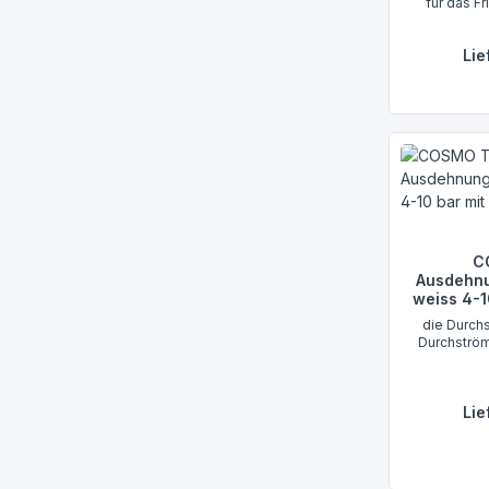
für das 
Lie
C
Ausdehnu
weiss 4-1
die Durch
Durchströ
Lie