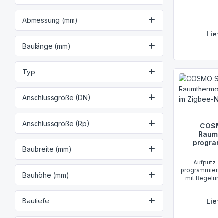
Abmessung (mm)
Lie
Baulänge (mm)
Typ
Anschlussgröße (DN)
Anschlussgröße (Rp)
COSM
Raumt
progra
Baubreite (mm)
Aufputz-
programmier
Bauhöhe (mm)
mit Regelun
Erfassung u
Mit vielen
Bautiefe
Lie
wied