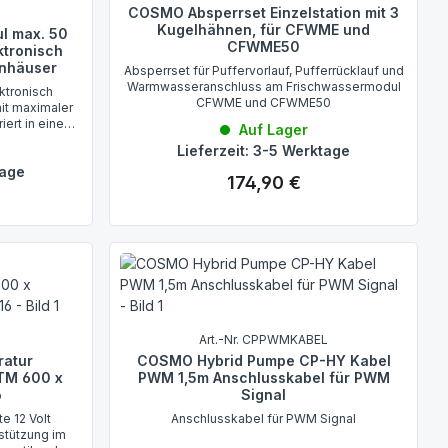
COSMO Absperrset Einzelstation mit 3
Kugelhähnen, für CFWME und
l max. 50
CFWME50
ktronisch
enhäuser
Absperrset für Puffervorlauf, Pufferrücklauf und
Warmwasseranschluss am Frischwassermodul
ktronisch
CFWME und CFWME50
it maximaler
iert in eine
Auf Lager
r minimale
Lieferzeit: 3-5 Werktage
tage
174,90 €
Regulärer Preis:
Art.-Nr. CPPWMKABEL
ratur
COSMO Hybrid Pumpe CP-HY Kabel
PTM 600 x
PWM 1,5m Anschlusskabel für PWM
6
Signal
te 12 Volt
Anschlusskabel für PWM Signal
rstützung im