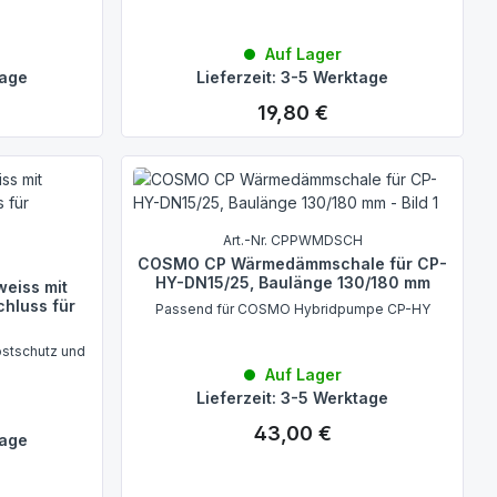
Auf Lager
tage
Lieferzeit: 3-5 Werktage
19,80 €
Regulärer Preis:
Art.-Nr. CPPWMDSCH
COSMO CP Wärmedämmschale für CP-
HY-DN15/25, Baulänge 130/180 mm
eiss mit
chluss für
Passend für COSMO Hybridpumpe CP-HY
ostschutz und
Auf Lager
Lieferzeit: 3-5 Werktage
43,00 €
Regulärer Preis:
tage