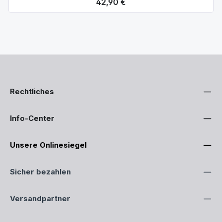
Regulärer Preis:
42,90 €
Rechtliches
Info-Center
Unsere Onlinesiegel
Sicher bezahlen
Versandpartner