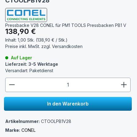
CTOOLPB1V28
Pressbacke V28 CONEL für PM1 TOOLS Pressbacken PB1 V
Regulärer Preis:
138,90 €
Inhalt:
1,00 Stk. (138,90 € / Stk.)
Preise inkl. MwSt. zzgl.
Versandkosten
Auf Lager
Lieferzeit: 3-5 Werktage
Versandart: Paketdienst
zentheme.component.product.quantitySelect.lege
In den Warenkorb
Artikelnummer:
CTOOLPB1V28
Marke:
CONEL