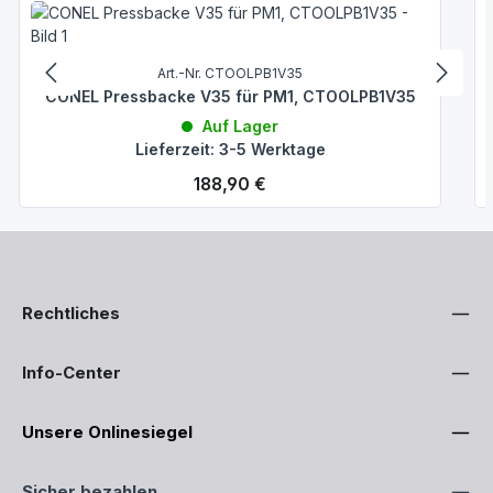
Art.-Nr. CTOOLPB1V35
CONEL Pressbacke V35 für PM1, CTOOLPB1V35
Auf Lager
Lieferzeit: 3-5 Werktage
Regulärer Preis:
188,90 €
Rechtliches
Info-Center
Unsere Onlinesiegel
Sicher bezahlen