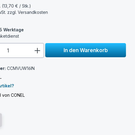
. (13,70 € / Stk.)
wSt. zzgl.
Versandkosten
3-5 Werktage
aketdienst
e.component.product.quantitySelect.
In den Warenkorb
er:
CCMVUW16IN
L
rtikel?
el von CONEL