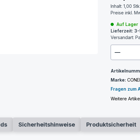
Inhalt:
1,00 Stk
Preise inkl. M
Auf Lager
Lieferzeit: 
Versandart: P
zenthem
Artikelnumm
Marke:
CONE
Fragen zum A
Weitere Artik
ads
Sicherheitshinweise
Produktsicherheit