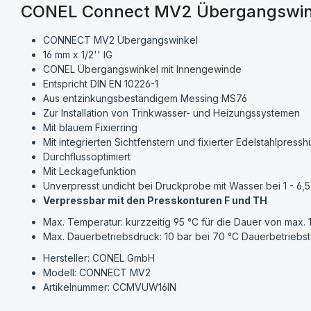
CONEL Connect MV2 Übergangswink
CONNECT MV2 Übergangswinkel
16 mm x 1/2'' IG
CONEL Übergangswinkel mit Innengewinde
Entspricht DIN EN 10226-1
Aus entzinkungsbeständigem Messing MS76
Zur Installation von Trinkwasser- und Heizungssystemen
Mit blauem Fixierring
Mit integrierten Sichtfenstern und fixierter Edelstahlpressh
Durchflussoptimiert
Mit Leckagefunktion
Unverpresst undicht bei Druckprobe mit Wasser bei 1 - 6,5
Verpressbar mit den Presskonturen F und TH
Max. Temperatur: kurzzeitig 95 °C für die Dauer von max.
Max. Dauerbetriebsdruck: 10 bar bei 70 °C Dauerbetriebs
Hersteller: CONEL GmbH
Modell: CONNECT MV2
Artikelnummer: CCMVUW16IN