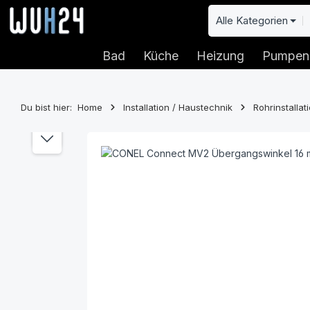
 Hauptinhalt springen
Zur Suche springen
Zur Hauptnavigation springen
Alle Kategorien
Bad
Küche
Heizung
Pumpen
Du bist hier:
Home
Installation / Haustechnik
Rohrinstalla
Bildergalerie überspringen