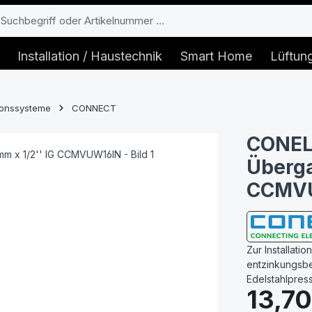
Installation / Haustechnik
Smart Home
Lüftun
tionssysteme
CONNECT
CONEL
Überga
CCMV
Zur Installat
entzinkungsbes
Edelstahlpres
Regulärer Prei
13,70