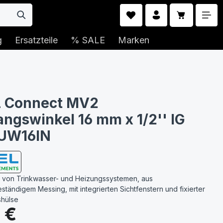
Warenkorb 
g
Ersatzteile
% SALE
Marken
 Connect MV2
ngswinkel 16 mm x 1/2'' IG
UW16IN
ion von Trinkwasser- und Heizungssystemen, aus
tändigem Messing, mit integrierten Sichtfenstern und fixierter
shülse
s:
 €