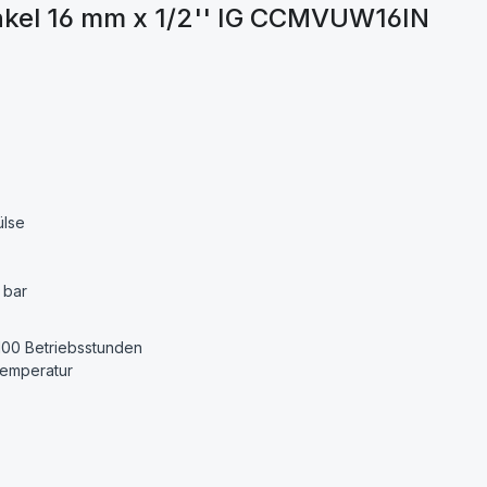
el 16 mm x 1/2'' IG CCMVUW16IN
ülse
 bar
 100 Betriebsstunden
temperatur