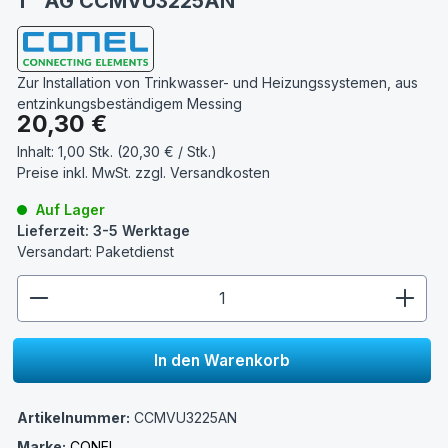
1'' AG CCMVU3225AN
Zur Installation von Trinkwasser- und Heizungssystemen, aus
entzinkungsbeständigem Messing
Regulärer Preis:
20,30 €
Inhalt:
1,00 Stk. (20,30 € / Stk.)
Preise inkl. MwSt. zzgl.
Versandkosten
Auf Lager
Lieferzeit: 3-5 Werktage
Versandart: Paketdienst
zentheme.component.product.quantitySelect.lege
In den Warenkorb
Artikelnummer:
CCMVU3225AN
Marke:
CONEL