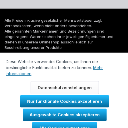
Alle Preise inklusive gesetzlicher Mehrwertsteuer zzgl.
Versandkosten
, wenn nicht anders beschrieben.
Alle genannten Markennamen und Bezeichnungen sind
eingetragene Warenzeichen ihrer jeweiligen Eigentümer und
dienen in unserem Onlineshop ausschließlich zur
Beschreibung unserer Produkte.
© 2026 WUH24.de - Weigel und Unger Heizungs- und
Diese Website verwendet Cookies, um Ihnen die
Sanitärtechnik GmbH
bestmögliche Funktionalität bieten zu können.
Mehr
Informationen
.
Datenschutzeinstellungen
Nur funktionale Cookies akzeptieren
Durch IT-Recht Kanzlei
Ausgewählte Cookies akzeptieren
Kundenmeinung: