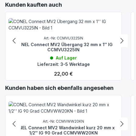
Produktgalerie überspringen
Kunden kauften auch
Art.-Nr. CCMVU3225IN
CONEL Connect MV2 Übergang 32 mm x 1'' IG
CCMVU3225IN
Auf Lager
Lieferzeit: 3-5 Werktage
Regulärer Preis:
22,00 €
Produktgalerie überspringen
Kunden haben sich ebenfalls angesehen
Art.-Nr. CCMVWW20KN
CONEL Connect MV2 Wandwinkel kurz 20 mm x
1/2'' IG 90 Grad CCMVWW20KN