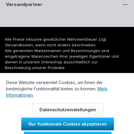
Versandpartner
Alle Preise inklusive gesetzlicher Mehrwertsteuer zzgl.
Versandkosten
, wenn nicht anders beschrieben.
Alle genannten Markennamen und Bezeichnungen sind
eingetragene Warenzeichen ihrer jeweiligen Eigentümer und
dienen in unserem Onlineshop ausschließlich zur
Beschreibung unserer Produkte.
© 2026 WUH24.de - Weigel und Unger Heizungs- und
Diese Website verwendet Cookies, um Ihnen die
Sanitärtechnik GmbH
bestmögliche Funktionalität bieten zu können.
Mehr
Informationen
.
Datenschutzeinstellungen
Nur funktionale Cookies akzeptieren
Durch IT-Recht Kanzlei