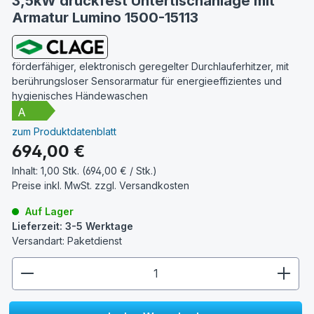
3,5kW druckfest Untertischanlage mit
Armatur Lumino 1500-15113
förderfähiger, elektronisch geregelter Durchlauferhitzer, mit
berührungsloser Sensorarmatur für energieeffizientes und
hygienisches Händewaschen
zum Produktdatenblatt
Regulärer Preis:
694,00 €
Inhalt:
1,00 Stk. (694,00 € / Stk.)
Preise inkl. MwSt. zzgl.
Versandkosten
Auf Lager
Lieferzeit: 3-5 Werktage
Versandart: Paketdienst
zentheme.component.product.quantitySelect.lege