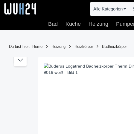
 Hauptinhalt springen
Zur Suche springen
Zur Hauptnavigation springen
Alle Kategorien
Bad
Küche
Heizung
Pumpe
Du bist hier:
Home
Heizung
Heizkörper
Badheizkörper
Bildergalerie überspringen