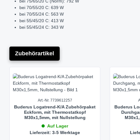
bei 75/65/20 C (Norm): 792 W
bei 70/55/20 C: 639 W
bei 70/55/24 C: 563 W
bei 55/45/20 C: 413 W
bei 55/45/24 C: 343 W
Bauhöhe: 1500 mm
Bautiefe: 30 mm
Baulänge: 550 mm
Zubehörartikel
Buderus-Artikel-Nr.: 7738322080
Produktgalerie überspringen
Art.-Nr. 7739612257
A
Buderus Logatrend-K/A Zubehörpaket
Buderus Lo
Eckform, mit Thermostatkopf
Durchgan
M30x1,5mm, mit Nullstellung
M30x1,
Auf Lager
Lieferzeit: 3-5 Werktage
Lief