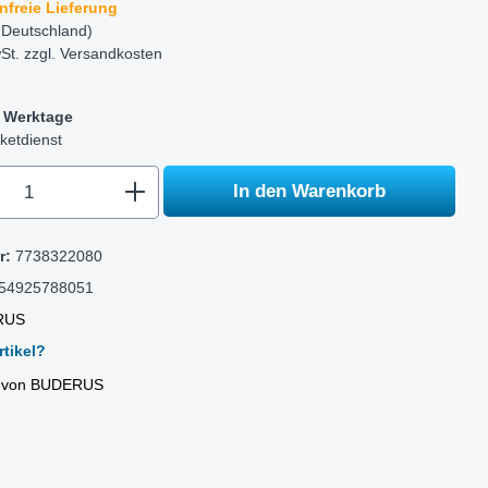
nfreie Lieferung
 Deutschland)
St. zzgl.
Versandkosten
-5 Werktage
ketdienst
.component.product.quantitySelect.legen
In den Warenkorb
r:
7738322080
54925788051
RUS
tikel?
el von BUDERUS