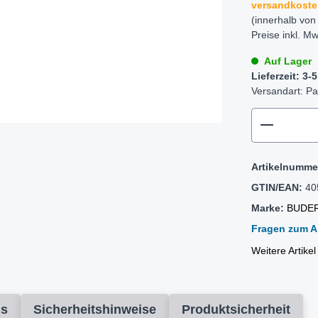
versandkoste
(innerhalb von
Preise inkl. Mw
Auf Lager
Lieferzeit: 3
Versandart: Pa
zentheme
Artikelnumme
GTIN/EAN:
40
Marke:
BUDE
Fragen zum Ar
Weitere Artik
ds
Sicherheitshinweise
Produktsicherheit