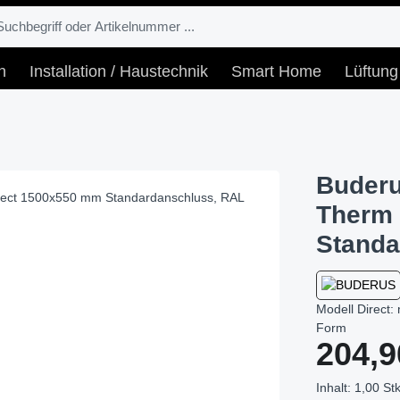
n
Installation / Haustechnik
Smart Home
Lüftung
Buderu
Therm 
Standa
Modell Direct
Form
Regulärer Prei
204,9
Inhalt:
1,00 Stk