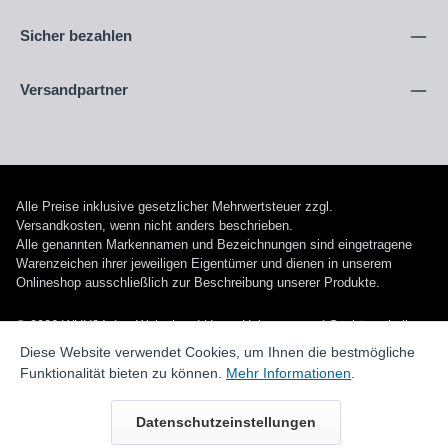
Sicher bezahlen
Versandpartner
Alle Preise inklusive gesetzlicher Mehrwertsteuer zzgl.
Versandkosten
, wenn nicht anders beschrieben.
Alle genannten Markennamen und Bezeichnungen sind eingetragene
Warenzeichen ihrer jeweiligen Eigentümer und dienen in unserem
Onlineshop ausschließlich zur Beschreibung unserer Produkte.
© 2026 WUH24.de - Weigel und Unger Heizungs- und Sanitärtechnik
GmbH
Diese Website verwendet Cookies, um Ihnen die bestmögliche
Funktionalität bieten zu können.
Mehr Informationen
.
Datenschutzeinstellungen