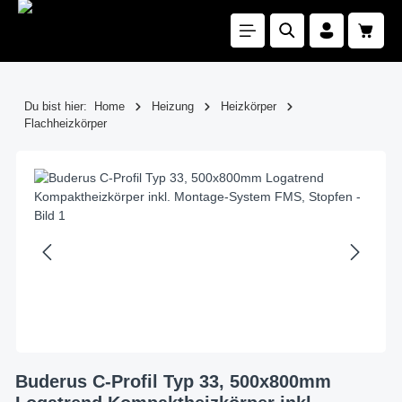
Zum Hauptinhalt springen
Waren
Du bist hier:
Home
Heizung
Heizkörper
Flachheizkörper
Bildergalerie überspringen
Buderus C-Profil Typ 33, 500x800mm