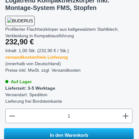
Logatrend Kompaktheizkörper inkl.
Montage-System FMS, Stopfen
Profilierter Flachheizkörper aus kaltgewalztem Stahlblech,
Verkleidung in Kompaktausführung
Regulärer Preis:
232,90 €
Inhalt:
1,00 Stk. (232,90 € / Stk.)
versandkostenfreie Lieferung
(innerhalb von Deutschland)
Preise inkl. MwSt. zzgl.
Versandkosten
Auf Lager
Lieferzeit: 3-5 Werktage
Versandart: Spedition
Lieferung frei Bordsteinkante
zentheme.component.product.quantitySelect.legend
In den Warenkorb