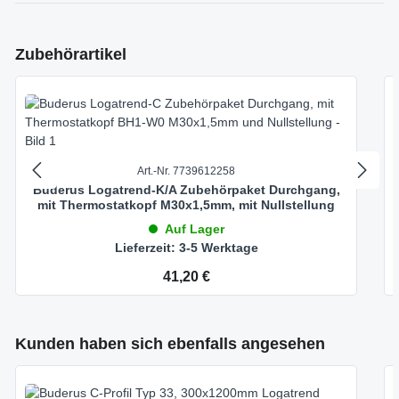
Produktgalerie überspringen
Zubehörartikel
Art.-Nr. 7739612258
Buderus Logatrend-K/A Zubehörpaket Durchgang,
mit Thermostatkopf M30x1,5mm, mit Nullstellung
Auf Lager
Lieferzeit: 3-5 Werktage
Regulärer Preis:
41,20 €
Produktgalerie überspringen
Kunden haben sich ebenfalls angesehen