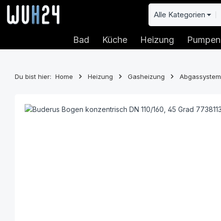
 Hauptinhalt springen
Zur Suche springen
Zur Hauptnavigation springen
Alle Kategorien
Bad
Küche
Heizung
Pumpen
Du bist hier:
Home
Heizung
Gasheizung
Abgassyste
Bildergalerie überspringen