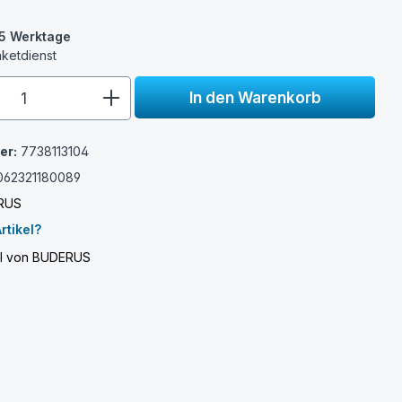
3-5 Werktage
aketdienst
e.component.product.quantitySelect.
In den Warenkorb
er:
7738113104
062321180089
RUS
rtikel?
kel von BUDERUS