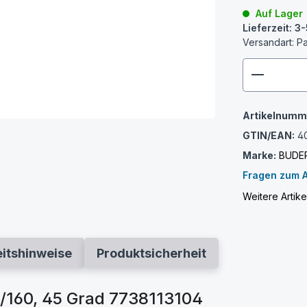
Auf Lager
Lieferzeit: 
Versandart: P
zenthem
Artikelnumm
GTIN/EAN:
4
Marke:
BUDE
Fragen zum A
Weitere Arti
eitshinweise
Produktsicherheit
/160, 45 Grad 7738113104