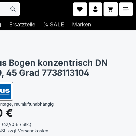
Warenkorb 
g
Ersatzteile
% SALE
Marken
s Bogen konzentrisch DN
0, 45 Grad 7738113104
ntage, raumluftunabhängig
s:
0 €
. (62,90 € / Stk.)
wSt. zzgl.
Versandkosten