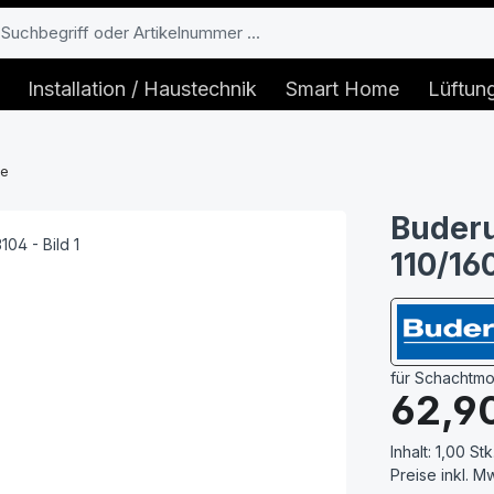
Installation / Haustechnik
Smart Home
Lüftun
me
Buderu
110/16
für Schachtmo
Regulärer Prei
62,9
Inhalt:
1,00 Stk
Preise inkl. M