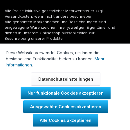
Alle Preise inklusive gesetzlicher Mehrwertsteuer zzgl.
Versandkosten
, wenn nicht anders beschrieben.
Alle genannten Markennamen und Bezeichnungen sind
eingetragene Warenzeichen ihrer jeweiligen Eigentümer und
dienen in unserem Onlineshop ausschließlich zur
Beschreibung unserer Produkte.
© 2026 WUH24.de - Weigel und Unger Heizungs- und
Diese Website verwendet Cookies, um Ihnen die
Sanitärtechnik GmbH
bestmögliche Funktionalität bieten zu können.
Mehr
Informationen
.
Datenschutzeinstellungen
Nur funktionale Cookies akzeptieren
Durch IT-Recht Kanzlei
Ausgewählte Cookies akzeptieren
Kundenmeinung:
Alle Cookies akzeptieren
SEHR GUT