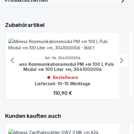
Produktsicherheit
Produktgalerie überspringen
Zubehörartikel
Art.-Nr. 3041000006
Allmess Kommunikationsmodul PM +m 100 L Puls
Modul +m 100 Liter +m, 3041000006
Bestellware
Lieferzeit: 10-15 Werktage
Regulärer Preis:
110,90 €
Produktgalerie überspringen
Kunden kauften auch