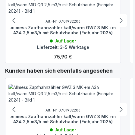
Art.-Nr. 0701932206
Allmess Zapfhahnzähler kalt/warm GWZ 3 MK +m
A34 2,5 m3/h mit Schutzhaube (Eichjahr 2026)
Auf Lager
Lieferzeit: 3-5 Werktage
Regulärer Preis:
75,90 €
Produktgalerie überspringen
Kunden haben sich ebenfalls angesehen
Art.-Nr. 0701932206
Allmess Zapfhahnzähler kalt/warm GWZ 3 MK +m
A34 2,5 m3/h mit Schutzhaube (Eichjahr 2026)
Auf Lager