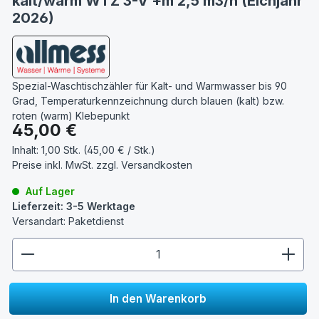
kalt/warm WTZ 3-V +m 2,5 m3/h (Eichjahr
2026)
Spezial-Waschtischzähler für Kalt- und Warmwasser bis 90
Grad, Temperaturkennzeichnung durch blauen (kalt) bzw.
roten (warm) Klebepunkt
Regulärer Preis:
45,00 €
Inhalt:
1,00 Stk. (45,00 € / Stk.)
Preise inkl. MwSt. zzgl.
Versandkosten
Auf Lager
Lieferzeit: 3-5 Werktage
Versandart: Paketdienst
zentheme.component.product.quantitySelect.lege
In den Warenkorb