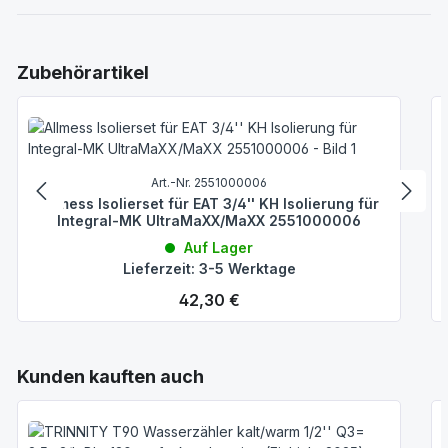
Produktgalerie überspringen
Zubehörartikel
Art.-Nr. 2551000006
Allmess Isolierset für EAT 3/4'' KH Isolierung für
Integral-MK UltraMaXX/MaXX 2551000006
Auf Lager
Lieferzeit: 3-5 Werktage
Regulärer Preis:
42,30 €
Produktgalerie überspringen
Kunden kauften auch