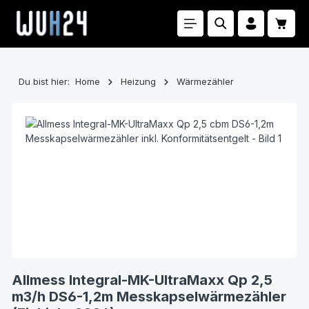
Zum Hauptinhalt springen
Waren
Du bist hier:
Home
Heizung
Wärmezähler
Bildergalerie überspringen
Allmess Integral-MK-UltraMaxx Qp 2,5
m3/h DS6-1,2m Messkapselwärmezähler