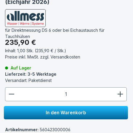
(Eichjahr 2026)
für Direktmessung DS 6 oder bei Eichaustausch für
Tauchhülsen
Regulärer Preis:
235,90 €
Inhalt:
1,00 Stk. (235,90 € / Stk.)
Preise inkl. MwSt. zzgl.
Versandkosten
Auf Lager
Lieferzeit: 3-5 Werktage
Versandart: Paketdienst
zentheme.component.product.quantitySelect.lege
In den Warenkorb
Artikelnummer:
560423000006