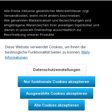
Alle Preise inklusive gesetzlicher Mehrwertsteuer zzgl.
Versandkosten
, wenn nicht anders beschrieben.
Alle genannten Markennamen und Bezeichnungen sind
eingetragene Warenzeichen ihrer jeweiligen Eigentümer und
dienen in unserem Onlineshop ausschließlich zur
Beschreibung unserer Produkte.
© 2026 WUH24.de - Weigel und Unger Heizungs- und
Diese Website verwendet Cookies, um Ihnen die
Sanitärtechnik GmbH
bestmögliche Funktionalität bieten zu können.
Mehr
Informationen
.
Datenschutzeinstellungen
Nur funktionale Cookies akzeptieren
Durch IT-Recht Kanzlei
Ausgewählte Cookies akzeptieren
Kundenmeinung:
Alle Cookies akzeptieren
SEHR GUT