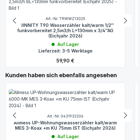
Art.-Nr. TRWWZ13025
TRINNITY T90 Wasserzähler kalt/warm 1/2''
funkvorbereitet 2,5m3/h L=130mm x 3/4''AG
(Eichjahr 2026)
Auf Lager
Lieferzeit: 3-5 Werktage
Regulärer Preis:
59,90 €
Produktgalerie überspringen
Kunden haben sich ebenfalls angesehen
Art.-Nr. 0431932206
Allmess UP-Wohnungswasserzähler kalt/warm
MES 3-Koax +m KU 75mm IST (Eichjahr 2026)
Auf Lager