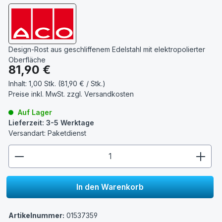
Design-Rost aus geschliffenem Edelstahl mit elektropolierter
Oberfläche
Regulärer Preis:
81,90 €
Inhalt:
1,00 Stk. (81,90 € / Stk.)
Preise inkl. MwSt. zzgl.
Versandkosten
Auf Lager
Lieferzeit: 3-5 Werktage
Versandart: Paketdienst
zentheme.component.product.quantitySelect.lege
In den Warenkorb
Artikelnummer:
01537359