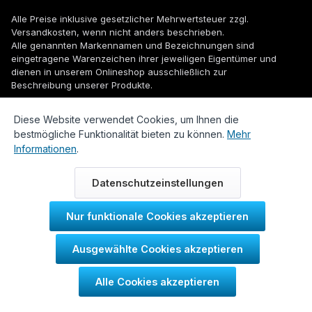
Alle Preise inklusive gesetzlicher Mehrwertsteuer zzgl.
Versandkosten
, wenn nicht anders beschrieben.
Alle genannten Markennamen und Bezeichnungen sind
eingetragene Warenzeichen ihrer jeweiligen Eigentümer und
dienen in unserem Onlineshop ausschließlich zur
Beschreibung unserer Produkte.
© 2026 WUH24.de - Weigel und Unger Heizungs- und
Diese Website verwendet Cookies, um Ihnen die
Sanitärtechnik GmbH
bestmögliche Funktionalität bieten zu können.
Mehr
Informationen
.
Datenschutzeinstellungen
Nur funktionale Cookies akzeptieren
Durch IT-Recht Kanzlei
Ausgewählte Cookies akzeptieren
Kundenmeinung:
Alle Cookies akzeptieren
SEHR GUT