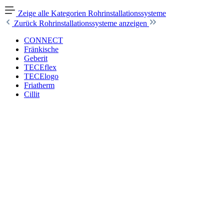
Zeige alle Kategorien
Rohrinstallationssysteme
Zurück
Rohrinstallationssysteme anzeigen
CONNECT
Fränkische
Geberit
TECEflex
TECElogo
Friatherm
Cillit