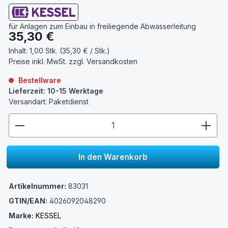
für Anlagen zum Einbau in freiliegende Abwasserleitung
Regulärer Preis:
35,30 €
Inhalt:
1,00 Stk. (35,30 € / Stk.)
Preise inkl. MwSt. zzgl.
Versandkosten
Bestellware
Lieferzeit: 10-15 Werktage
Versandart: Paketdienst
zentheme.component.product.quantitySelect.lege
In den Warenkorb
Artikelnummer:
83031
GTIN/EAN:
4026092048290
Marke:
KESSEL